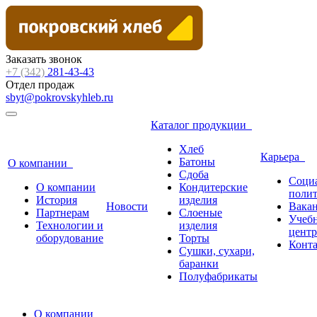
Заказать звонок
+7 (342)
281-43-43
Отдел продаж
sbyt@pokrovskyhleb.ru
Каталог продукции
Хлеб
Карьера
Батоны
О компании
Сдоба
Соци
О компании
Кондитерские
поли
История
изделия
Новости
Вака
Партнерам
Слоеные
Учеб
Технологии и
изделия
центр
оборудование
Торты
Конт
Сушки, сухари,
баранки
Полуфабрикаты
О компании