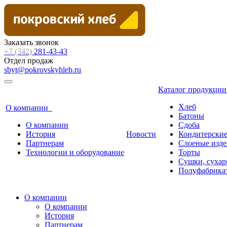
Заказать звонок
+7 (342)
281-43-43
Отдел продаж
sbyt@pokrovskyhleb.ru
Каталог продукци
Хлеб
О компании
Батоны
О компании
Сдоба
История
Новости
Кондитерские
Партнерам
Слоеные изде
Технологии и оборудование
Торты
Сушки, сухар
Полуфабрика
О компании
О компании
История
Партнерам