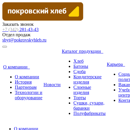
Заказать звонок
+7 (342)
281-43-43
Отдел продаж
sbyt@pokrovskyhleb.ru
Каталог продукции
Хлеб
Карьера
Батоны
О компании
Сдоба
Соци
О компании
Кондитерские
поли
История
изделия
Новости
Вака
Партнерам
Слоеные
Учеб
Технологии и
изделия
центр
оборудование
Торты
Конт
Сушки, сухари,
баранки
Полуфабрикаты
О компании