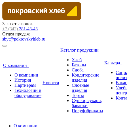
Заказать звонок
+7 (342)
281-43-43
Отдел продаж
sbyt@pokrovskyhleb.ru
Каталог продукции
Хлеб
Карьера
Батоны
О компании
Сдоба
Соци
О компании
Кондитерские
поли
История
изделия
Новости
Вака
Партнерам
Слоеные
Учеб
Технологии и
изделия
центр
оборудование
Торты
Конт
Сушки, сухари,
баранки
Полуфабрикаты
О компании