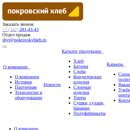
Заказать звонок
+7 (342)
281-43-43
Отдел продаж
sbyt@pokrovskyhleb.ru
Каталог продукции
Хлеб
Карьера
Батоны
О компании
Сдоба
Соци
О компании
Кондитерские
поли
История
изделия
Новости
Вака
Партнерам
Слоеные
Учеб
Технологии и
изделия
центр
оборудование
Торты
Конт
Сушки, сухари,
баранки
Полуфабрикаты
О компании