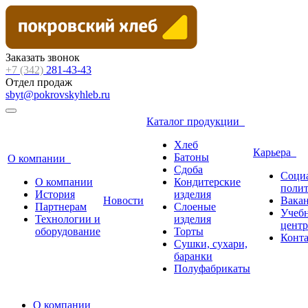
Заказать звонок
+7 (342)
281-43-43
Отдел продаж
sbyt@pokrovskyhleb.ru
Каталог продукции
Хлеб
Карьера
Батоны
О компании
Сдоба
Соци
О компании
Кондитерские
поли
История
изделия
Новости
Вака
Партнерам
Слоеные
Учеб
Технологии и
изделия
центр
оборудование
Торты
Конт
Сушки, сухари,
баранки
Полуфабрикаты
О компании