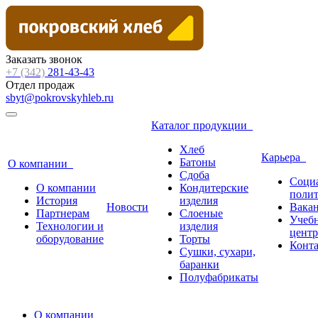
Заказать звонок
+7 (342)
281-43-43
Отдел продаж
sbyt@pokrovskyhleb.ru
Каталог продукции
Хлеб
Карьера
Батоны
О компании
Сдоба
Соци
О компании
Кондитерские
поли
История
изделия
Новости
Вака
Партнерам
Слоеные
Учеб
Технологии и
изделия
центр
оборудование
Торты
Конт
Сушки, сухари,
баранки
Полуфабрикаты
О компании