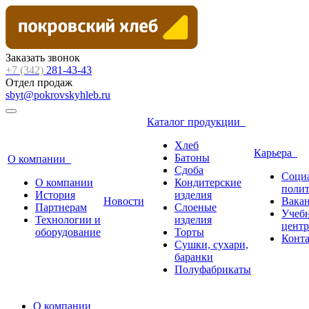
Заказать звонок
+7 (342)
281-43-43
Отдел продаж
sbyt@pokrovskyhleb.ru
Каталог продукции
Хлеб
Карьера
Батоны
О компании
Сдоба
Соци
О компании
Кондитерские
поли
История
изделия
Новости
Вака
Партнерам
Слоеные
Учеб
Технологии и
изделия
центр
оборудование
Торты
Конт
Сушки, сухари,
баранки
Полуфабрикаты
О компании