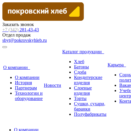
Заказать звонок
+7 (342)
281-43-43
Отдел продаж
sbyt@pokrovskyhleb.ru
Каталог продукции
Хлеб
Карьера
Батоны
О компании
Сдоба
Соци
О компании
Кондитерские
поли
История
изделия
Новости
Вака
Партнерам
Слоеные
Учеб
Технологии и
изделия
центр
оборудование
Торты
Конт
Сушки, сухари,
баранки
Полуфабрикаты
О компании