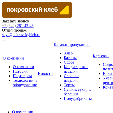
Заказать звонок
+7 (342)
281-43-43
Отдел продаж
sbyt@pokrovskyhleb.ru
Каталог продукции
Хлеб
Карьера
Батоны
О компании
Сдоба
Соци
О компании
Кондитерские
поли
История
изделия
Новости
Вака
Партнерам
Слоеные
Учеб
Технологии и
изделия
центр
оборудование
Торты
Конт
Сушки, сухари,
баранки
Полуфабрикаты
О компании