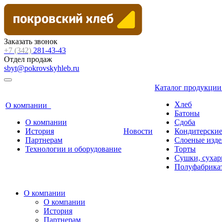
Заказать звонок
+7 (342)
281-43-43
Отдел продаж
sbyt@pokrovskyhleb.ru
Каталог продукци
Хлеб
О компании
Батоны
О компании
Сдоба
История
Новости
Кондитерские
Партнерам
Слоеные изде
Технологии и оборудование
Торты
Сушки, сухар
Полуфабрика
О компании
О компании
История
Партнерам