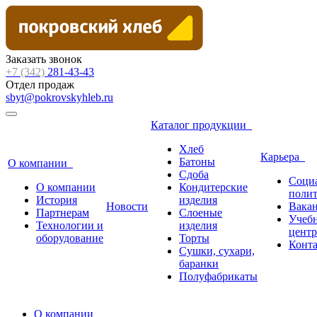
Заказать звонок
+7 (342)
281-43-43
Отдел продаж
sbyt@pokrovskyhleb.ru
Каталог продукции
Хлеб
Карьера
Батоны
О компании
Сдоба
Соци
О компании
Кондитерские
поли
История
изделия
Новости
Вака
Партнерам
Слоеные
Учеб
Технологии и
изделия
центр
оборудование
Торты
Конт
Сушки, сухари,
баранки
Полуфабрикаты
О компании