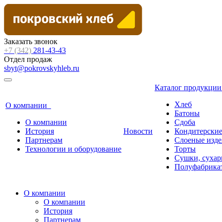
Заказать звонок
+7 (342)
281-43-43
Отдел продаж
sbyt@pokrovskyhleb.ru
Каталог продукци
Хлеб
О компании
Батоны
О компании
Сдоба
История
Новости
Кондитерские
Партнерам
Слоеные изде
Технологии и оборудование
Торты
Сушки, сухар
Полуфабрика
О компании
О компании
История
Партнерам