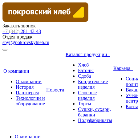
Заказать звонок
+7 (342)
281-43-43
Отдел продаж
sbyt@pokrovskyhleb.ru
Каталог продукции
Хлеб
Карьера
Батоны
О компании
Сдоба
Соци
О компании
Кондитерские
поли
История
изделия
Новости
Вака
Партнерам
Слоеные
Учеб
Технологии и
изделия
центр
оборудование
Торты
Конт
Сушки, сухари,
баранки
Полуфабрикаты
О компании