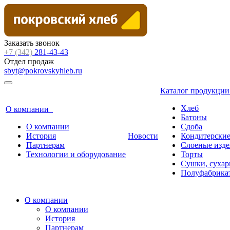
Заказать звонок
+7 (342)
281-43-43
Отдел продаж
sbyt@pokrovskyhleb.ru
Каталог продукци
Хлеб
О компании
Батоны
О компании
Сдоба
История
Новости
Кондитерские
Партнерам
Слоеные изде
Технологии и оборудование
Торты
Сушки, сухар
Полуфабрика
О компании
О компании
История
Партнерам